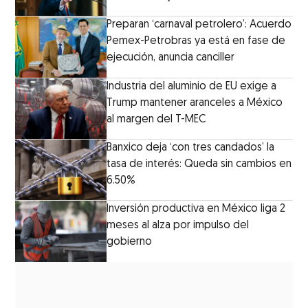
Preparan ‘carnaval petrolero’: Acuerdo
Pemex-Petrobras ya está en fase de
ejecución, anuncia canciller
Industria del aluminio de EU exige a
Trump mantener aranceles a México
al margen del T-MEC
Banxico deja ‘con tres candados’ la
tasa de interés: Queda sin cambios en
6.50%
Inversión productiva en México liga 2
meses al alza por impulso del
gobierno