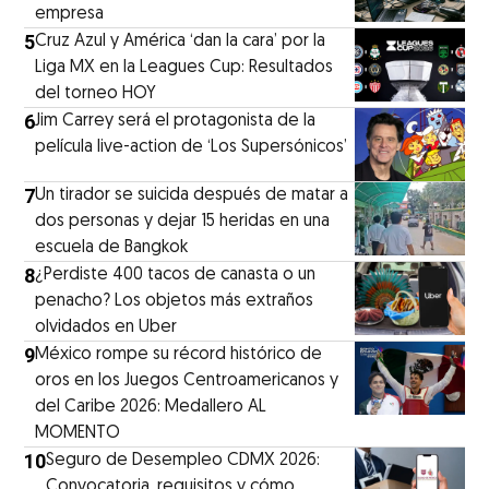
empresa
5
Cruz Azul y América ‘dan la cara’ por la
Liga MX en la Leagues Cup: Resultados
del torneo HOY
6
Jim Carrey será el protagonista de la
película live-action de ‘Los Supersónicos’
7
Un tirador se suicida después de matar a
dos personas y dejar 15 heridas en una
escuela de Bangkok
8
¿Perdiste 400 tacos de canasta o un
penacho? Los objetos más extraños
olvidados en Uber
9
México rompe su récord histórico de
oros en los Juegos Centroamericanos y
del Caribe 2026: Medallero AL
MOMENTO
10
Seguro de Desempleo CDMX 2026:
Convocatoria, requisitos y cómo