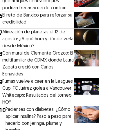
que ataques contra buques
podrían frenar acuerdo con Irán
6
El reto de Banxico para reforzar su
credibilidad
7
Alineación de planetas el 12 de
agosto: ¿A qué hora y dónde verla
desde México?
8
Con mural de Clemente Orozco: El
multifamiliar de CDMX donde Laura
Zapata creció con Carlos
Bonavides
9
Pumas vuelve a caer en la Leagues
Cup; FC Juárez golea a Vancouver
Whitecaps: Resultados del torneo
HOY
10
Pacientes con diabetes: ¿Cómo
aplicar insulina? Paso a paso para
hacerlo con jeringa, pluma y