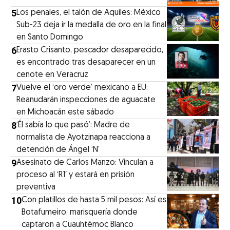
5
Los penales, el talón de Aquiles: México
Sub-23 deja ir la medalla de oro en la final
en Santo Domingo
6
Erasto Crisanto, pescador desaparecido,
es encontrado tras desaparecer en un
cenote en Veracruz
7
Vuelve el ‘oro verde’ mexicano a EU:
Reanudarán inspecciones de aguacate
en Michoacán este sábado
8
‘Él sabía lo que pasó’: Madre de
normalista de Ayotzinapa reacciona a
detención de Ángel ‘N’
9
Asesinato de Carlos Manzo: Vinculan a
proceso al ‘R1′ y estará en prisión
preventiva
10
Con platillos de hasta 5 mil pesos: Así es
Botafumeiro, marisquería donde
captaron a Cuauhtémoc Blanco