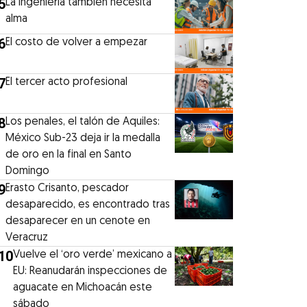
5
La ingeniería también necesita
alma
6
El costo de volver a empezar
7
El tercer acto profesional
8
Los penales, el talón de Aquiles:
México Sub-23 deja ir la medalla
de oro en la final en Santo
Domingo
9
Erasto Crisanto, pescador
desaparecido, es encontrado tras
desaparecer en un cenote en
Veracruz
10
Vuelve el ‘oro verde’ mexicano a
EU: Reanudarán inspecciones de
aguacate en Michoacán este
sábado