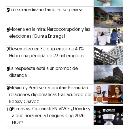
5
Lo extraordinario también se planea
6
Morena en la mira: Narcocorrupción y las
elecciones (Quinta Entrega)
7
Desempleo en EU baja en julio a 4.1%:
Hubo una pérdida de 23 mil empleos
8
La respuesta está a un prompt de
distancia
9
México y Perú se reconcilian: Reanudan
relaciones diplomáticas tras acuerdo por
Betssy Chávez
10
Pumas vs. Cincinnati EN VIVO: ¿Dónde y
a qué hora ver la Leagues Cup 2026
HOY?