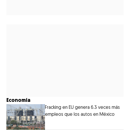
Economía
Fracking en EU genera 6.3 veces más
empleos que los autos en México