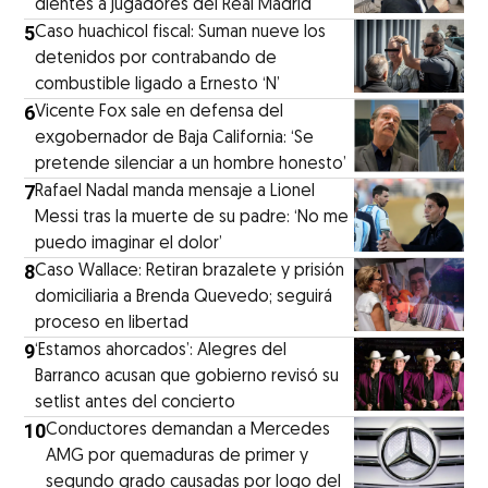
dientes a jugadores del Real Madrid
5
Caso huachicol fiscal: Suman nueve los
detenidos por contrabando de
combustible ligado a Ernesto ‘N’
6
Vicente Fox sale en defensa del
exgobernador de Baja California: ‘Se
pretende silenciar a un hombre honesto’
7
Rafael Nadal manda mensaje a Lionel
Messi tras la muerte de su padre: ‘No me
puedo imaginar el dolor’
8
Caso Wallace: Retiran brazalete y prisión
domiciliaria a Brenda Quevedo; seguirá
proceso en libertad
9
‘Estamos ahorcados’: Alegres del
Barranco acusan que gobierno revisó su
setlist antes del concierto
10
Conductores demandan a Mercedes
AMG por quemaduras de primer y
segundo grado causadas por logo del