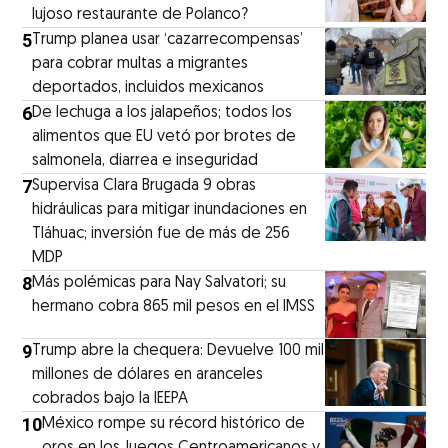
lujoso restaurante de Polanco?
5
Trump planea usar ‘cazarrecompensas’
para cobrar multas a migrantes
deportados, incluidos mexicanos
6
De lechuga a los jalapeños; todos los
alimentos que EU vetó por brotes de
salmonela, diarrea e inseguridad
7
Supervisa Clara Brugada 9 obras
hidráulicas para mitigar inundaciones en
Tláhuac; inversión fue de más de 256
MDP
8
Más polémicas para Nay Salvatori; su
hermano cobra 865 mil pesos en el IMSS
9
Trump abre la chequera: Devuelve 100 mil
millones de dólares en aranceles
cobrados bajo la IEEPA
10
México rompe su récord histórico de
oros en los Juegos Centroamericanos y