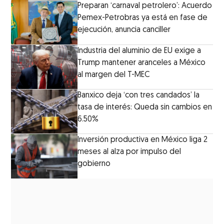
Preparan ‘carnaval petrolero’: Acuerdo
Pemex-Petrobras ya está en fase de
ejecución, anuncia canciller
Industria del aluminio de EU exige a
Trump mantener aranceles a México
al margen del T-MEC
Banxico deja ‘con tres candados’ la
tasa de interés: Queda sin cambios en
6.50%
Inversión productiva en México liga 2
meses al alza por impulso del
gobierno