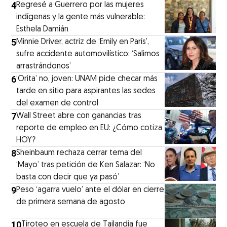
4
Regresé a Guerrero por las mujeres
indígenas y la gente más vulnerable:
Esthela Damián
5
Minnie Driver, actriz de ‘Emily en París’,
sufre accidente automovilístico: ‘Salimos
arrastrándonos’
6
‘Orita’ no, joven: UNAM pide checar más
tarde en sitio para aspirantes las sedes
del examen de control
7
Wall Street abre con ganancias tras
reporte de empleo en EU: ¿Cómo cotiza
HOY?
8
Sheinbaum rechaza cerrar tema del
‘Mayo’ tras petición de Ken Salazar: ‘No
basta con decir que ya pasó’
9
Peso ‘agarra vuelo’ ante el dólar en cierre
de primera semana de agosto
10
Tiroteo en escuela de Tailandia fue