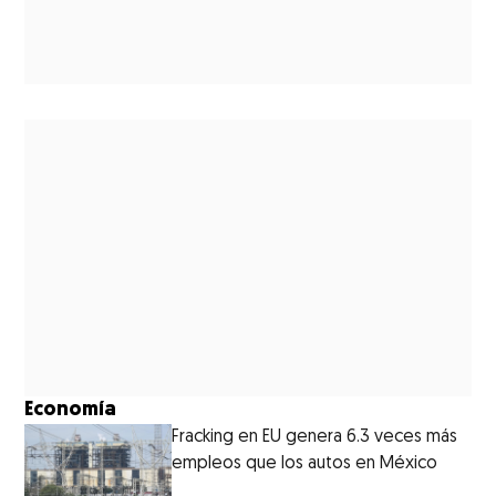
Economía
Fracking en EU genera 6.3 veces más
empleos que los autos en México