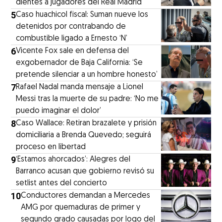
dientes a jugadores del Real Madrid
5
Caso huachicol fiscal: Suman nueve los
detenidos por contrabando de
combustible ligado a Ernesto ‘N’
6
Vicente Fox sale en defensa del
exgobernador de Baja California: ‘Se
pretende silenciar a un hombre honesto’
7
Rafael Nadal manda mensaje a Lionel
Messi tras la muerte de su padre: ‘No me
puedo imaginar el dolor’
8
Caso Wallace: Retiran brazalete y prisión
domiciliaria a Brenda Quevedo; seguirá
proceso en libertad
9
‘Estamos ahorcados’: Alegres del
Barranco acusan que gobierno revisó su
setlist antes del concierto
10
Conductores demandan a Mercedes
AMG por quemaduras de primer y
segundo grado causadas por logo del