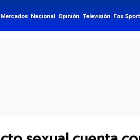
Mercados
Nacional
Opinión
Televisión
Fox Spor
cial-whatsapp
 acto sexual cuenta c