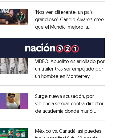
administrativo
Opens in new window
‘Nos ven diferente, un país
grandioso’: Canelo Álvarez cree
que el Mundial mejoró la
Opens in new window
imagen de México
Opens in new window
VIDEO: Abuelito es arrollado por
un tráiler tras ser empujado por
un hombre en Monterrey
Opens in new windo
Opens in new window
Surge nueva acusación, por
violencia sexual, contra director
de academia donde murió
Opens in new window
Dafne Zapata
Opens in new window
México vs. Canadá: así puedes