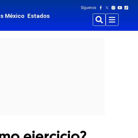
Síguenos
ts México
Estados
Buscar
Menu
omo ejercicio?