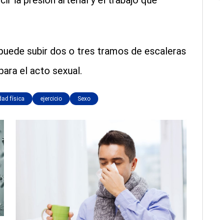
r la presión arterial y el trabajo que
 puede subir dos o tres tramos de escaleras
para el acto sexual.
dad física
ejercicio
Sexo