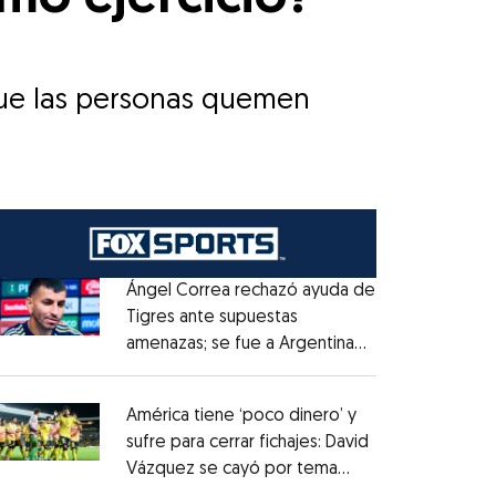
 que las personas quemen
Ángel Correa rechazó ayuda de
Tigres ante supuestas
amenazas; se fue a Argentina
Opens in new window
sin pago de River
Opens in new window
América tiene ‘poco dinero’ y
sufre para cerrar fichajes: David
Vázquez se cayó por tema
Opens in new window