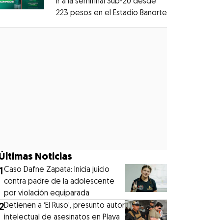
ir a la semifinal Sub-20 desde
223 pesos en el Estadio Banorte
Opens in new
Opens in new window
Últimas Noticias
1
Caso Dafne Zapata: Inicia juicio
contra padre de la adolescente
por violación equiparada
2
Detienen a ‘El Ruso’, presunto autor
intelectual de asesinatos en Playa