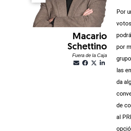
Por u
votos
podrá
Macario
Schettino
por m
Fuera de la Caja
grupo
las e
da alg
conve
de co
al PR
opció