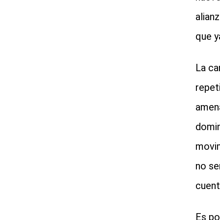
alian
que y
La ca
repet
amen
domin
movim
no se
cuent
Es po