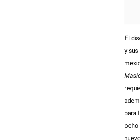
El di
y sus
mexic
Masi
requi
ademá
para 
ocho 
nuevo