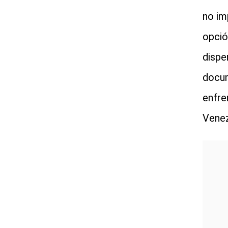
no im
opció
dispe
docum
enfre
Venez