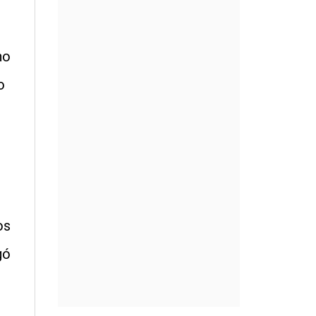
no
o
os
gó