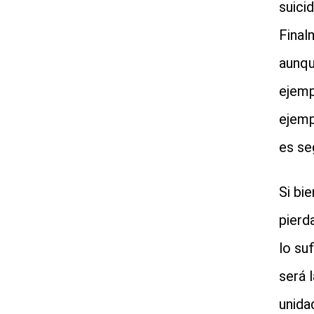
suici
Final
aunqu
ejemp
ejemp
es se
Si bi
pierd
lo su
será 
unida