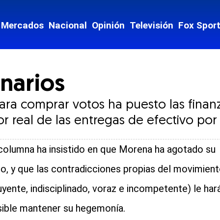
Mercados
Nacional
Opinión
Televisión
Fox Spor
narios
para comprar votos ha puesto las finanz
r real de las entregas de efectivo po
columna ha insistido en que Morena ha agotado su
o, y que las contradicciones propias del movimien
uyente, indisciplinado, voraz e incompetente) le har
ible mantener su hegemonía.
cial-whatsapp