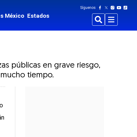
Síguenos
ts México
Estados
Buscar
Menu
as públicas en grave riesgo,
r mucho tiempo.
to
án