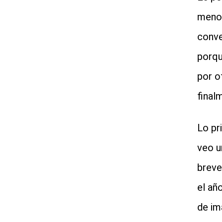
menos
conve
porqu
por o
final
Lo pr
veo u
breve
el añ
de im