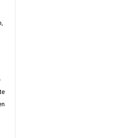
,
o
te
en