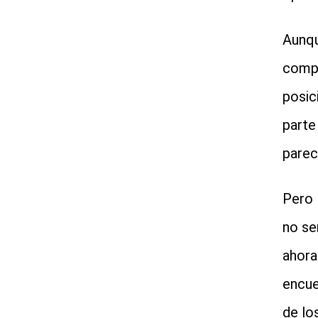
Aunqu
compl
posic
parte
parec
Pero 
no se
ahora
encue
de lo