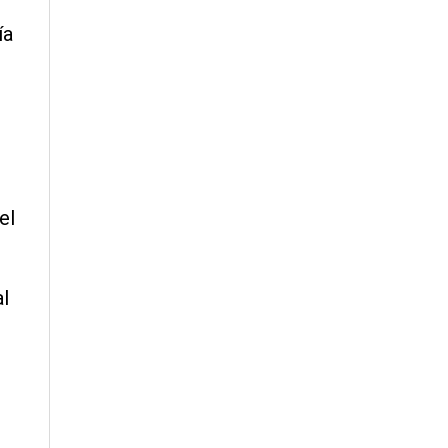
ía
el
l