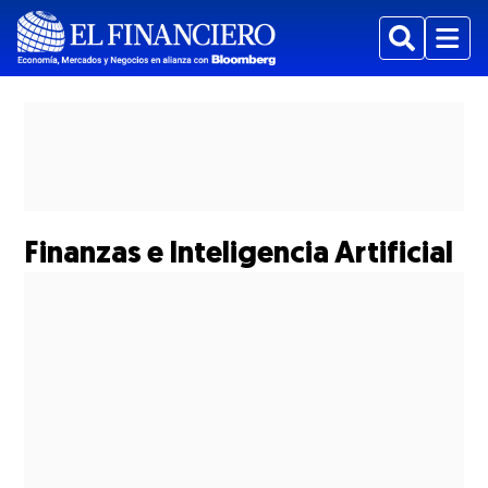
Mostrar Suplementos subsecciones
Buscar
Menu
Finanzas e Inteligencia Artificial
Mostrar Estados subsecciones