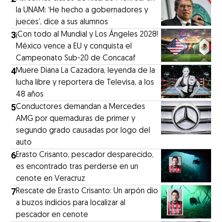
la UNAM: ‘He hecho a gobernadores y
jueces’, dice a sus alumnos
3
¡Con todo al Mundial y Los Ángeles 2028!
México vence a EU y conquista el
Campeonato Sub-20 de Concacaf
4
Muere Diana La Cazadora, leyenda de la
lucha libre y reportera de Televisa, a los
48 años
5
Conductores demandan a Mercedes
AMG por quemaduras de primer y
segundo grado causadas por logo del
auto
6
Erasto Crisanto, pescador desparecido,
es encontrado tras perderse en un
cenote en Veracruz
7
Rescate de Erasto Crisanto: Un arpón dio
a buzos indicios para localizar al
pescador en cenote