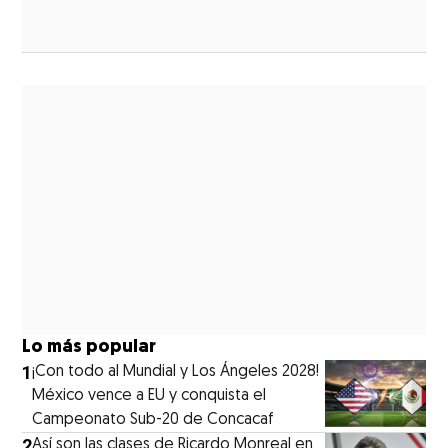
ew window
Lo más popular
1
¡Con todo al Mundial y Los Ángeles 2028!
México vence a EU y conquista el
Campeonato Sub-20 de Concacaf
2
Así son las clases de Ricardo Monreal en