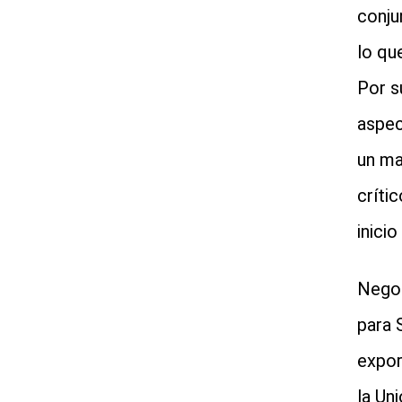
conju
lo qu
Por s
aspec
un ma
críti
inici
Negoc
para 
expor
la Un