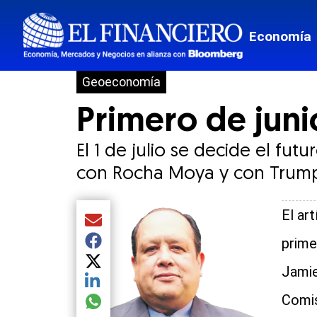
Economía
Geoeconomía
Primero de juni
El 1 de julio se decide el fut
con Rocha Moya y con Trump
El ar
Compartir el artículo actual mediante Email
prime
Compartir el artículo actual mediante Facebook
Compartir el artículo actual mediante Twitter
Jamie
Compartir el artículo actual mediante LinkedIn
Comis
Compartir el artículo actual mediante global.so