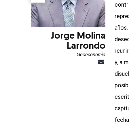
contr
repre
años.
Jorge Molina
deseo
Larrondo
reuni
Geoeconomía
y, a 
disue
posib
escri
capítu
fecha