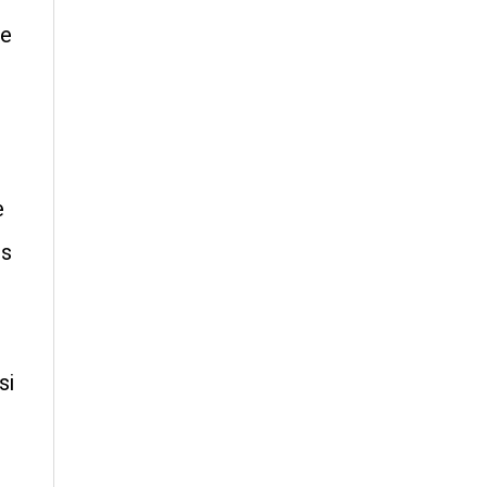
de
e
os
si