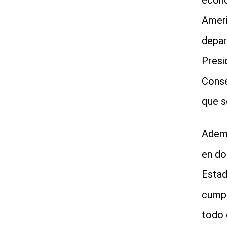
econo
Ameri
depar
Presi
Conse
que s
Ademá
en do
Estad
cumpl
todo 