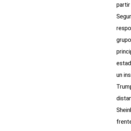
parti
Segur
respo
grupo
princ
estad
un in
Trump
dista
Shein
frent