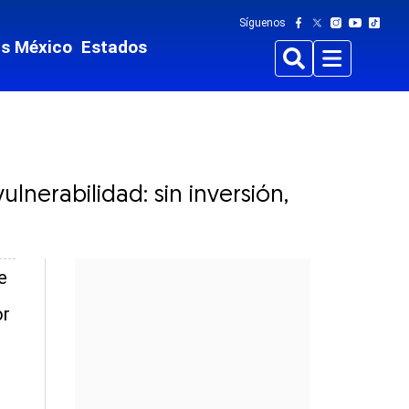
Síguenos
ts México
Estados
Buscar
Menu
ulnerabilidad: sin inversión,
e
or