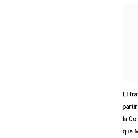
El tr
parti
la Co
que M