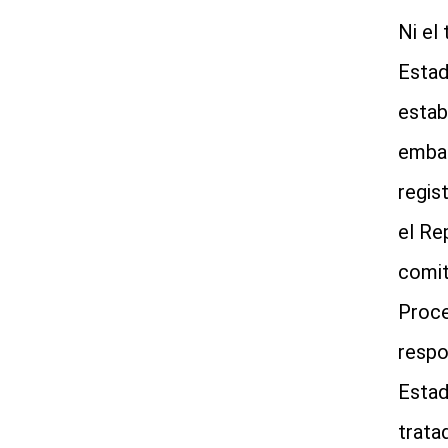
Ni el
Estad
estab
embar
regis
el Re
comit
Proce
respo
Estad
trata