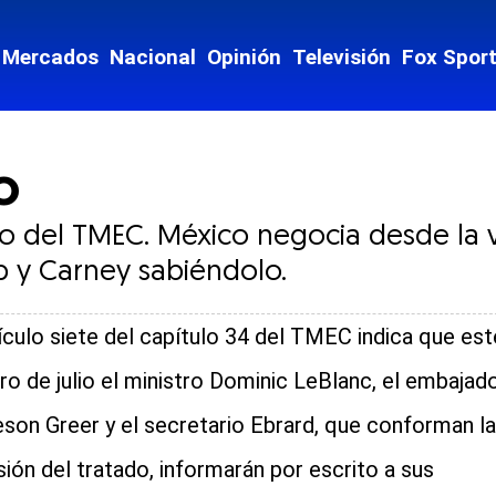
Mercados
Nacional
Opinión
Televisión
Fox Spor
o
uro del TMEC. México negocia desde la v
 y Carney sabiéndolo.
tículo siete del capítulo 34 del TMEC indica que est
ro de julio el ministro Dominic LeBlanc, el embajad
son Greer y el secretario Ebrard, que conforman la
ión del tratado, informarán por escrito a sus
cial-whatsapp