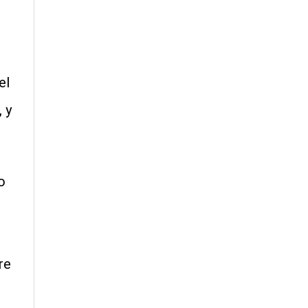
el
 y
o
re