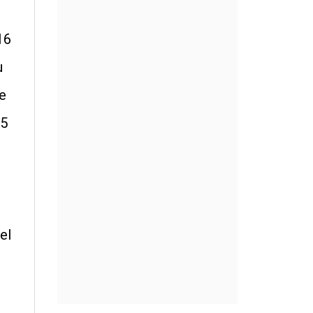
16
u
e
35
el