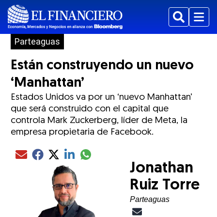
Buscar
Menu
Parteaguas
Están construyendo un nuevo
‘Manhattan’
Estados Unidos va por un ‘nuevo Manhattan’
que será construido con el capital que
controla Mark Zuckerberg, líder de Meta, la
empresa propietaria de Facebook.
Compartir el artículo actual mediante glo
Compartir el artículo actual mediante Email
Compartir el artículo actual mediante Facebook
Compartir el artículo actual mediante Twitter
Compartir el artículo actual mediante LinkedIn
Jonathan
Ruiz Torre
Parteaguas