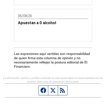
06/08/26
Apuestan a 0 alcohol
Las expresiones aquí vertidas son responsabilidad
de quien firma esta columna de opinión y no
necesariamente reflejan la postura editorial de El
Financiero.
La información, opinión y análisis contenido en este portal digital es responsabilidad de los
autores, salvo error de apreciación de su parte.
Página de Facebook
Fuente Twitter
Fuente RSS