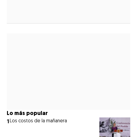
ew window
Lo más popular
1
Los costos de la mañanera