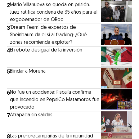
2
Mario Villanueva se queda en prisión:
Juez ratifica condena de 35 años para el
exgobernador de QRoo
3
‘Dream Team’ de expertos de
Sheinbaum da el sí al fracking: ¿Qué
zonas recomienda explotar?
4
El rebote desigual de la inversión
5
Blindar a Morena
6
No fue un accidente: Fiscalía confirma
que incendio en PepsiCo Matamoros fue
provocado
7
Atrapada sin salidas
8
Las pre-precampañas de la impunidad