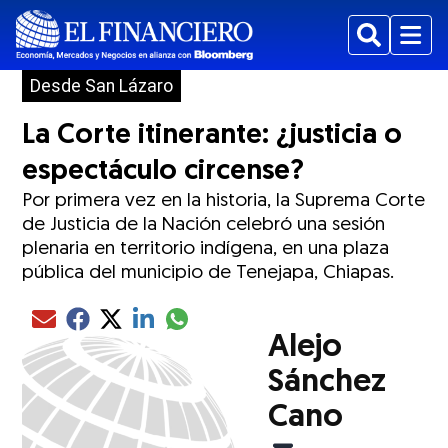
Buscar
Menu
Desde San Lázaro
La Corte itinerante: ¿justicia o
espectáculo circense?
Por primera vez en la historia, la Suprema Corte
de Justicia de la Nación celebró una sesión
plenaria en territorio indígena, en una plaza
pública del municipio de Tenejapa, Chiapas.
Compartir el artículo actual mediante glo
Compartir el artículo actual mediante Email
Compartir el artículo actual mediante Facebook
Compartir el artículo actual mediante Twitter
Compartir el artículo actual mediante LinkedIn
Alejo
Sánchez
Cano