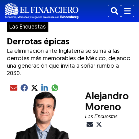
Buscar
Menu
Las Encuestas
Derrotas épicas
La eliminación ante Inglaterra se suma a las
derrotas más memorables de México, dejando
una generación que invita a soñar rumbo a
2030.
Compartir el artículo actual mediante glo
Compartir el artículo actual mediante Email
Compartir el artículo actual mediante Facebook
Compartir el artículo actual mediante Twitter
Compartir el artículo actual mediante LinkedIn
ew window
Alejandro
Moreno
Las Encuestas