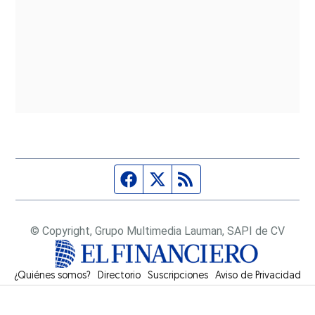
Página de Facebook
Fuente Twitter
Fuente RSS
© Copyright, Grupo Multimedia Lauman, SAPI de CV
¿Quiénes somos?
Directorio
Suscripciones
Opens in new window
Aviso de Privacidad