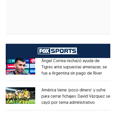
Ángel Correa rechazó ayuda de
Tigres ante supuestas amenazas; se
fue a Argentina sin pago de River
Opens 
Opens in new window
América tiene ‘poco dinero’ y sufre
para cerrar fichajes: David Vázquez se
cayó por tema administrativo
Opens in 
Opens in new window