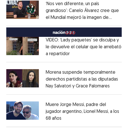
‘Nos ven diferente, un país
grandioso’: Canelo Álvarez cree que
el Mundial mejoró la imagen de
Opens in new window
México
Opens in new window
VIDEO: ‘Lady paquetes’ se disculpa y
le devuelve el celular que le arrebató
a repartidor
Opens in new window
Opens in new window
Morena suspende temporalmente
derechos partidistas a las diputadas
Nay Salvatori y Grace Palomares
Opens i
Opens in new window
Muere Jorge Messi, padre del
jugador argentino, Lionel Messi, a los
68 años
Opens in new window
Opens in new window