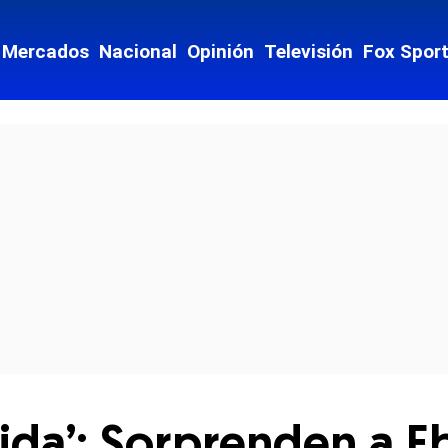
Mercados
Nacional
Opinión
Televisión
Fox Spor
cial-whatsapp
da’: Sorprenden a Eb