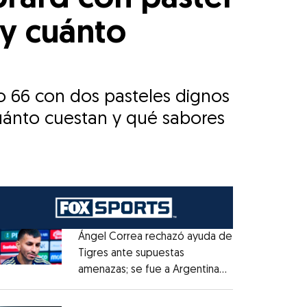
y cuánto
o 66 con dos pasteles dignos
uánto cuestan y qué sabores
Ángel Correa rechazó ayuda de
Tigres ante supuestas
amenazas; se fue a Argentina
Opens in new window
sin pago de River
Opens in new window