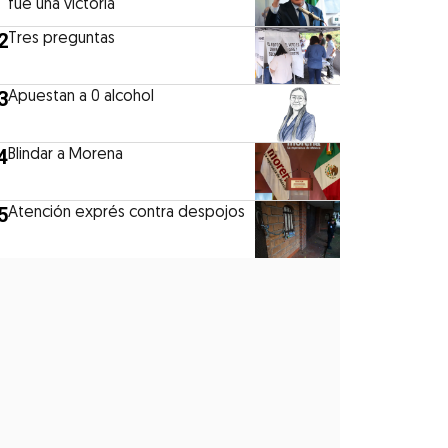
fue una victoria
2
Tres preguntas
3
Apuestan a 0 alcohol
4
Blindar a Morena
5
Atención exprés contra despojos