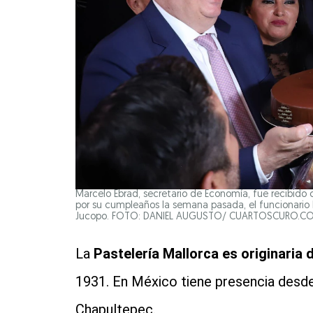
Marcelo Ebrad, secretario de Economía, fue recibido 
por su cumpleaños la semana pasada, el funcionario 
Jucopo. FOTO: DANIEL AUGUSTO/ CUARTOSCURO.
La
Pastelería Mallorca es originaria
1931. En México tiene presencia desd
Chapultepec.