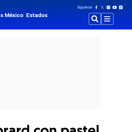
Síguenos
ts México
Estados
Buscar
Menu
rard con pastel