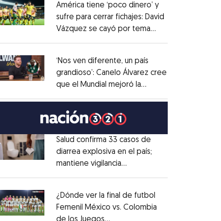
América tiene ‘poco dinero’ y
sufre para cerrar fichajes: David
Vázquez se cayó por tema
Opens in new window
administrativo
Opens in new window
‘Nos ven diferente, un país
grandioso’: Canelo Álvarez cree
que el Mundial mejoró la
Opens in new window
imagen de México
Opens in new window
Salud confirma 33 casos de
diarrea explosiva en el país;
mantiene vigilancia
Opens in new window
epidemiológica
Opens in new window
¿Dónde ver la final de futbol
Femenil México vs. Colombia
de los Juegos