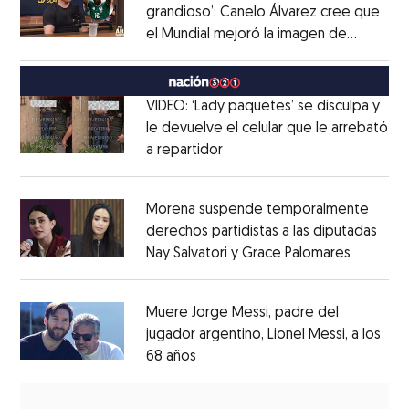
grandioso’: Canelo Álvarez cree que
el Mundial mejoró la imagen de
Opens in new window
México
Opens in new window
VIDEO: ‘Lady paquetes’ se disculpa y
le devuelve el celular que le arrebató
a repartidor
Opens in new window
Opens in new window
Morena suspende temporalmente
derechos partidistas a las diputadas
Nay Salvatori y Grace Palomares
Opens i
Opens in new window
Muere Jorge Messi, padre del
jugador argentino, Lionel Messi, a los
68 años
Opens in new window
Opens in new window