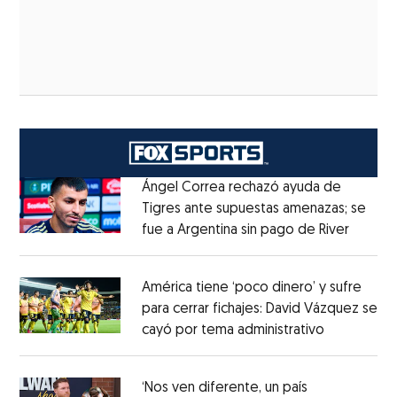
Ángel Correa rechazó ayuda de
Tigres ante supuestas amenazas; se
fue a Argentina sin pago de River
Opens 
Opens in new window
América tiene ‘poco dinero’ y sufre
para cerrar fichajes: David Vázquez se
cayó por tema administrativo
Opens in 
Opens in new window
‘Nos ven diferente, un país