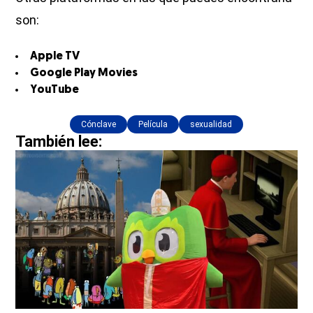
son:
Apple TV
Google Play Movies
YouTube
Cónclave
Película
sexualidad
También lee: