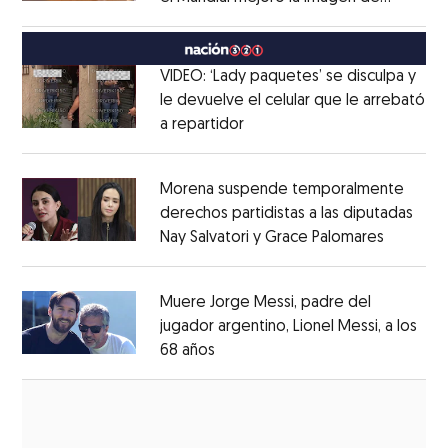
Opens in new window
México
Opens in new window
VIDEO: ‘Lady paquetes’ se disculpa y
le devuelve el celular que le arrebató
a repartidor
Opens in new window
Opens in new window
Morena suspende temporalmente
derechos partidistas a las diputadas
Nay Salvatori y Grace Palomares
Opens i
Opens in new window
Muere Jorge Messi, padre del
jugador argentino, Lionel Messi, a los
68 años
Opens in new window
Opens in new window