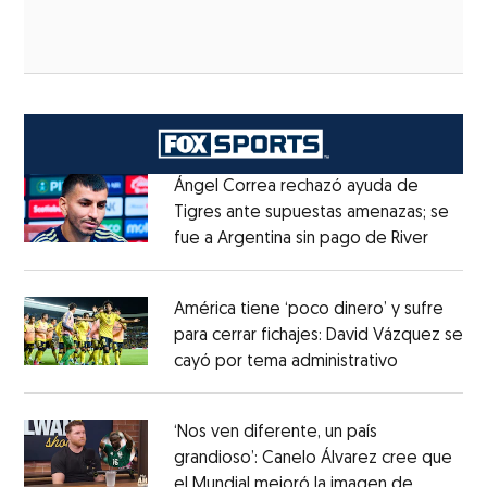
Ángel Correa rechazó ayuda de
Tigres ante supuestas amenazas; se
fue a Argentina sin pago de River
Opens 
Opens in new window
América tiene ‘poco dinero’ y sufre
para cerrar fichajes: David Vázquez se
cayó por tema administrativo
Opens in 
Opens in new window
‘Nos ven diferente, un país
grandioso’: Canelo Álvarez cree que
el Mundial mejoró la imagen de