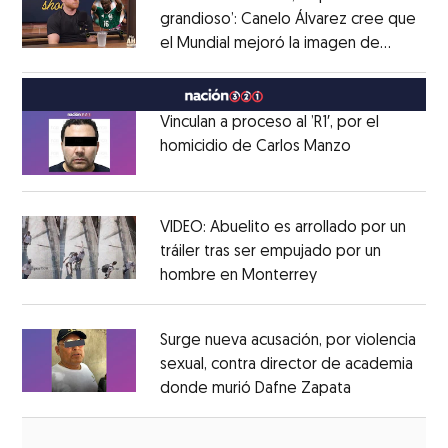
grandioso’: Canelo Álvarez cree que
el Mundial mejoró la imagen de
Opens in new window
México
Opens in new window
Vinculan a proceso al ’R1′, por el
homicidio de Carlos Manzo
Opens in ne
Opens in new window
VIDEO: Abuelito es arrollado por un
tráiler tras ser empujado por un
hombre en Monterrey
Opens in new wi
Opens in new window
Surge nueva acusación, por violencia
sexual, contra director de academia
donde murió Dafne Zapata
Opens in ne
Opens in new window