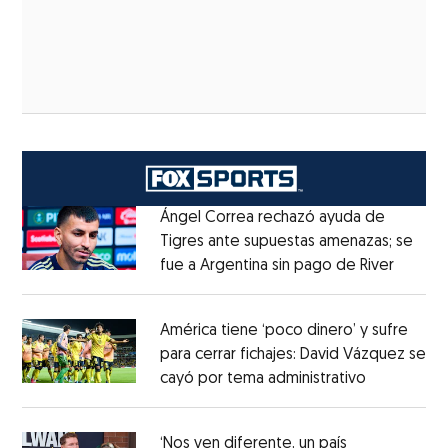
Ángel Correa rechazó ayuda de
Tigres ante supuestas amenazas; se
fue a Argentina sin pago de River
Opens 
Opens in new window
América tiene ‘poco dinero’ y sufre
para cerrar fichajes: David Vázquez se
cayó por tema administrativo
Opens in 
Opens in new window
‘Nos ven diferente, un país