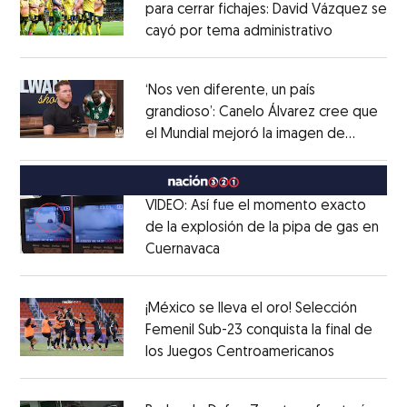
para cerrar fichajes: David Vázquez se
cayó por tema administrativo
Opens in 
Opens in new window
‘Nos ven diferente, un país
grandioso’: Canelo Álvarez cree que
el Mundial mejoró la imagen de
Opens in new window
México
Opens in new window
VIDEO: Así fue el momento exacto
de la explosión de la pipa de gas en
Cuernavaca
Opens in new window
Opens in new window
¡México se lleva el oro! Selección
Femenil Sub-23 conquista la final de
los Juegos Centroamericanos
Opens in 
Opens in new window