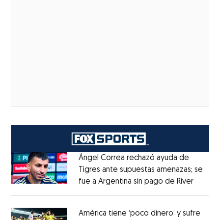
Ángel Correa rechazó ayuda de
Tigres ante supuestas amenazas; se
fue a Argentina sin pago de River
Opens 
Opens in new window
América tiene ‘poco dinero’ y sufre