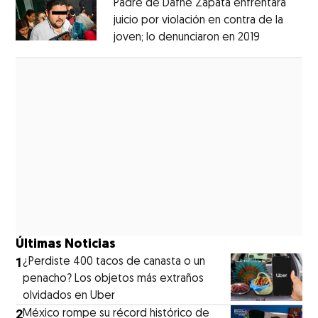
Padre de Dafne Zapata enfrentará
juicio por violación en contra de la
joven; lo denunciaron en 2019
Opens in 
Opens in new window
Últimas Noticias
1
¿Perdiste 400 tacos de canasta o un
penacho? Los objetos más extraños
olvidados en Uber
2
México rompe su récord histórico de