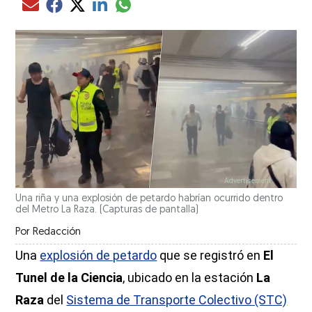
Compartir el artículo actual mediante glo
Compartir el artículo actual mediante Email
Compartir el artículo actual mediante Facebook
Compartir el artículo actual mediante Twitter
Compartir el artículo actual mediante LinkedIn
Una riña y una explosión de petardo habrían ocurrido dentro
del Metro La Raza.
(Capturas de pantalla)
Por
Redacción
Una
explosión de petardo
que se registró en
El
Tunel de la Ciencia
, ubicado en la estación
La
Raza
del
Sistema de Transporte Colectivo (STC)