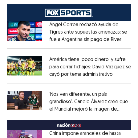
Ángel Correa rechazó ayuda de
Tigres ante supuestas amenazas; se
fue a Argentina sin pago de River
Opens 
Opens in new window
América tiene ‘poco dinero’ y sufre
para cerrar fichajes: David Vázquez se
cayó por tema administrativo
Opens in 
Opens in new window
‘Nos ven diferente, un país
grandioso’: Canelo Álvarez cree que
el Mundial mejoró la imagen de
Opens in new window
México
Opens in new window
China impone aranceles de hasta