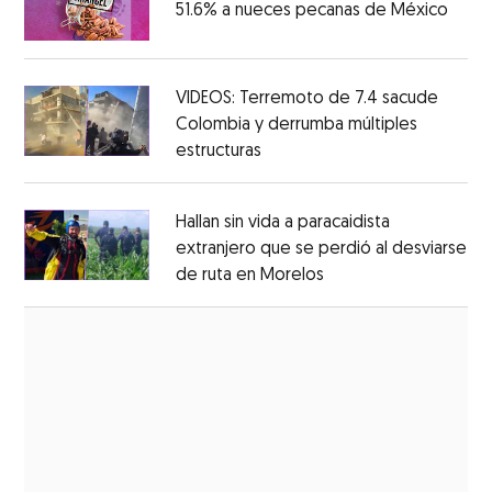
51.6% a nueces pecanas de México
Open
Opens in new window
VIDEOS: Terremoto de 7.4 sacude
Colombia y derrumba múltiples
estructuras
Opens in new window
Opens in new window
Hallan sin vida a paracaidista
extranjero que se perdió al desviarse
de ruta en Morelos
Opens in new windo
Opens in new window