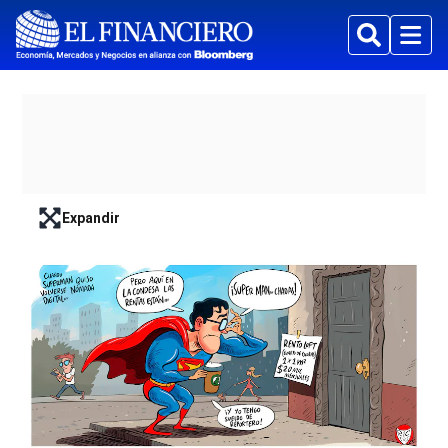
Buscar
Menu
Expandir
lead-art-block.fullscreen-enter