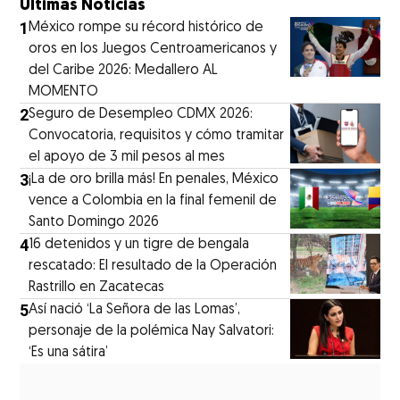
Últimas Noticias
1
México rompe su récord histórico de
oros en los Juegos Centroamericanos y
del Caribe 2026: Medallero AL
MOMENTO
2
Seguro de Desempleo CDMX 2026:
Convocatoria, requisitos y cómo tramitar
el apoyo de 3 mil pesos al mes
3
¡La de oro brilla más! En penales, México
vence a Colombia en la final femenil de
Santo Domingo 2026
4
16 detenidos y un tigre de bengala
rescatado: El resultado de la Operación
Rastrillo en Zacatecas
5
⁠Así nació ‘La Señora de las Lomas’,
personaje de la polémica Nay Salvatori:
‘Es una sátira’