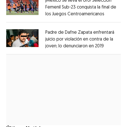
¡México se lleva el oro! Selección
Femenil Sub-23 conquista la final de
los Juegos Centroamericanos
Opens in 
Opens in new window
Padre de Dafne Zapata enfrentará
juicio por violación en contra de la
joven; lo denunciaron en 2019
Opens in 
Opens in new window