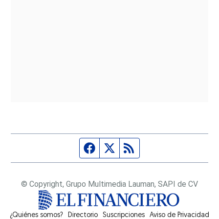
Página de Facebook
Fuente Twitter
Fuente RSS
© Copyright, Grupo Multimedia Lauman, SAPI de CV
¿Quiénes somos?
Directorio
Suscripciones
Opens in new window
Aviso de Privacidad