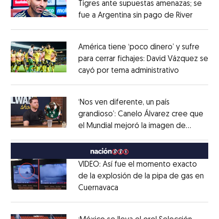
Tigres ante supuestas amenazas; se
fue a Argentina sin pago de River
Opens 
Opens in new window
América tiene ‘poco dinero’ y sufre
para cerrar fichajes: David Vázquez se
cayó por tema administrativo
Opens in 
Opens in new window
‘Nos ven diferente, un país
grandioso’: Canelo Álvarez cree que
el Mundial mejoró la imagen de
Opens in new window
México
Opens in new window
VIDEO: Así fue el momento exacto
de la explosión de la pipa de gas en
Cuernavaca
Opens in new window
Opens in new window