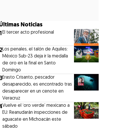
Últimas Noticias
1
El tercer acto profesional
2
Los penales, el talón de Aquiles:
México Sub-23 deja ir la medalla
de oro en la final en Santo
Domingo
3
Erasto Crisanto, pescador
desaparecido, es encontrado tras
desaparecer en un cenote en
Veracruz
4
Vuelve el ‘oro verde’ mexicano a
EU: Reanudarán inspecciones de
aguacate en Michoacán este
sábado