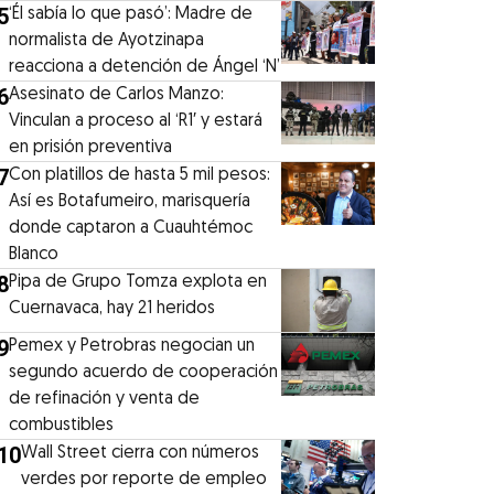
5
‘Él sabía lo que pasó’: Madre de
normalista de Ayotzinapa
reacciona a detención de Ángel ‘N’
6
Asesinato de Carlos Manzo:
Vinculan a proceso al ‘R1′ y estará
en prisión preventiva
7
Con platillos de hasta 5 mil pesos:
Así es Botafumeiro, marisquería
donde captaron a Cuauhtémoc
Blanco
8
Pipa de Grupo Tomza explota en
Cuernavaca, hay 21 heridos
9
Pemex y Petrobras negocian un
segundo acuerdo de cooperación
de refinación y venta de
combustibles
10
Wall Street cierra con números
verdes por reporte de empleo