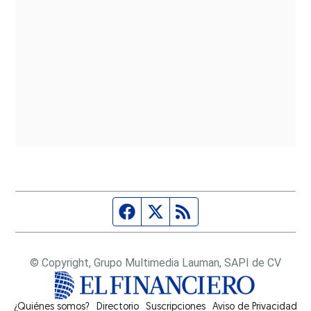
Página de Facebook
Fuente Twitter
Fuente RSS
© Copyright, Grupo Multimedia Lauman, SAPI de CV
¿Quiénes somos?
Directorio
Suscripciones
Opens in new window
Aviso de Privacidad