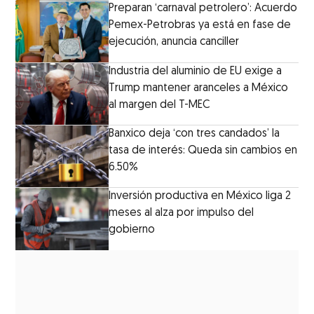
Preparan ‘carnaval petrolero’: Acuerdo
Pemex-Petrobras ya está en fase de
ejecución, anuncia canciller
Industria del aluminio de EU exige a
Trump mantener aranceles a México
al margen del T-MEC
Banxico deja ‘con tres candados’ la
tasa de interés: Queda sin cambios en
6.50%
Inversión productiva en México liga 2
meses al alza por impulso del
gobierno