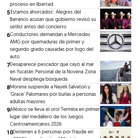
proceso en libertad
5
‘Estamos ahorcados’: Alegres del
Barranco acusan que gobierno revisó su
setlist antes del concierto
6
Conductores demandan a Mercedes
AMG por quemaduras de primer y
segundo grado causadas por logo del
auto
7
Desaparece pescador que cayó al mar
en Yucatán: Personal de la Novena Zona
Naval despliega búsqueda
8
Morena suspende a Nayeli Salvatori y
‘Grace’ Palomares por burlas a personas
adultas mayores
9
¡México se lleva el oro! Termina en primer
lugar del medallero de los Juegos
Centroamericanos 2026
10
Detienen a 6 personas por fraude en