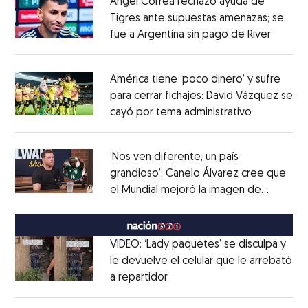
Ángel Correa rechazó ayuda de
Tigres ante supuestas amenazas; se
fue a Argentina sin pago de River
Opens 
Opens in new window
América tiene ‘poco dinero’ y sufre
para cerrar fichajes: David Vázquez se
cayó por tema administrativo
Opens in 
Opens in new window
‘Nos ven diferente, un país
grandioso’: Canelo Álvarez cree que
el Mundial mejoró la imagen de
Opens in new window
México
Opens in new window
VIDEO: ‘Lady paquetes’ se disculpa y
le devuelve el celular que le arrebató
a repartidor
Opens in new window
Opens in new window