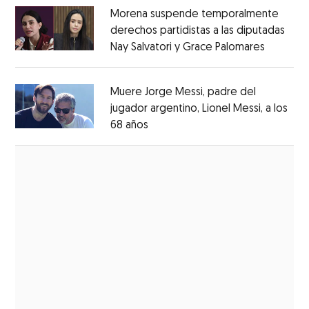
Morena suspende temporalmente
derechos partidistas a las diputadas
Nay Salvatori y Grace Palomares
Opens i
Opens in new window
Muere Jorge Messi, padre del
jugador argentino, Lionel Messi, a los
68 años
Opens in new window
Opens in new window