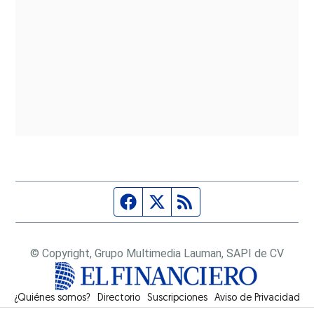
Página de Facebook
Fuente Twitter
Fuente RSS
© Copyright, Grupo Multimedia Lauman, SAPI de CV
¿Quiénes somos?
Directorio
Suscripciones
Opens in new window
Aviso de Privacidad