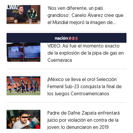
‘Nos ven diferente, un país
grandioso’: Canelo Álvarez cree que
el Mundial mejoró la imagen de
Opens in new window
México
Opens in new window
VIDEO: Así fue el momento exacto
de la explosión de la pipa de gas en
Cuernavaca
Opens in new window
Opens in new window
¡México se lleva el oro! Selección
Femenil Sub-23 conquista la final de
los Juegos Centroamericanos
Opens in 
Opens in new window
Padre de Dafne Zapata enfrentará
juicio por violación en contra de la
joven; lo denunciaron en 2019
Opens in 
Opens in new window