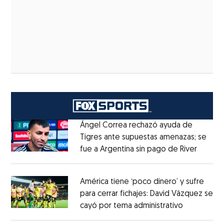
Ángel Correa rechazó ayuda de
Tigres ante supuestas amenazas; se
fue a Argentina sin pago de River
Opens 
Opens in new window
América tiene ‘poco dinero’ y sufre
para cerrar fichajes: David Vázquez se
cayó por tema administrativo
Opens in 
Opens in new window