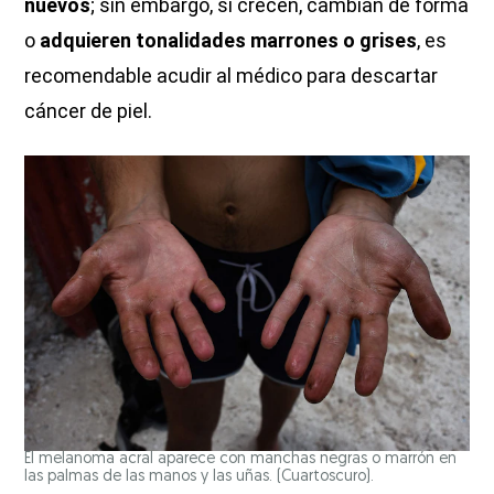
nuevos
; sin embargo, si crecen, cambian de forma
o
adquieren tonalidades marrones o grises
, es
recomendable acudir al médico para descartar
cáncer de piel.
El melanoma acral aparece con manchas negras o marrón en
las palmas de las manos y las uñas. (Cuartoscuro).