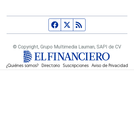
Página de Facebook
Fuente Twitter
Fuente RSS
© Copyright, Grupo Multimedia Lauman, SAPI de CV
¿Quiénes somos?
Directorio
Suscripciones
Opens in new window
Aviso de Privacidad