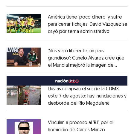
Opens in new window
América tiene ‘poco dinero’ y sufre
para cerrar fichajes: David Vázquez se
cayó por tema administrativo
Opens in 
Opens in new window
‘Nos ven diferente, un país
grandioso’: Canelo Álvarez cree que
el Mundial mejoró la imagen de
Opens in new window
México
Opens in new window
Lluvias colapsan el sur de la CDMX
este 7 de agosto: hay inundaciones y
desborde del Río Magdalena
Opens in 
Opens in new window
Vinculan a proceso al ’R1′, por el
homicidio de Carlos Manzo
Opens in ne