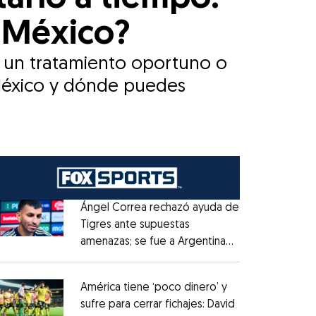
n México?
e un tratamiento oportuno o
 México y dónde puedes
Ángel Correa rechazó ayuda de
Tigres ante supuestas
amenazas; se fue a Argentina
Opens in new window
sin pago de River
Opens in new window
América tiene ‘poco dinero’ y
sufre para cerrar fichajes: David