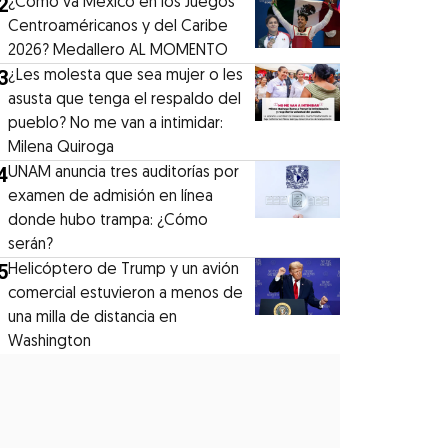
2
¿Cómo va México en los Juegos
Centroaméricanos y del Caribe
2026? Medallero AL MOMENTO
3
¿Les molesta que sea mujer o les
asusta que tenga el respaldo del
pueblo? No me van a intimidar:
Milena Quiroga
4
UNAM anuncia tres auditorías por
examen de admisión en línea
donde hubo trampa: ¿Cómo
serán?
5
Helicóptero de Trump y un avión
comercial estuvieron a menos de
una milla de distancia en
Washington