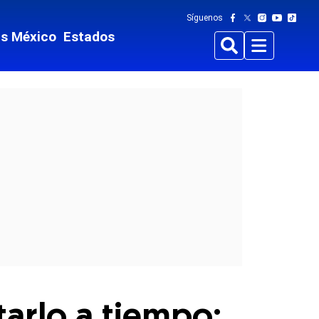
Síguenos
ts México
Estados
Buscar
Menu
arlo a tiempo: