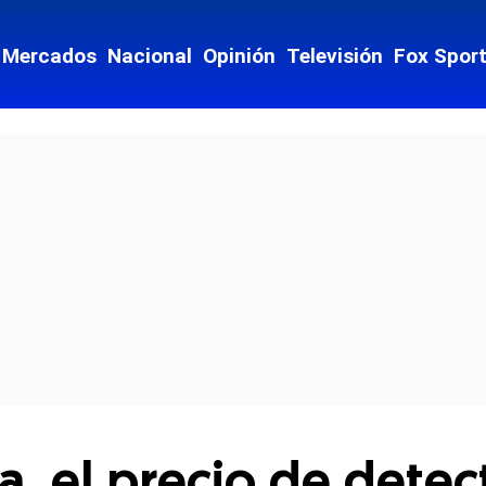
Mercados
Nacional
Opinión
Televisión
Fox Spor
cial-whatsapp
 el precio de detect