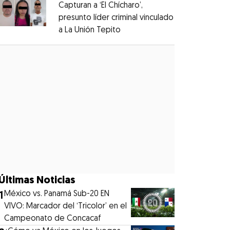
Capturan a ‘El Chícharo’,
presunto líder criminal vinculado
a La Unión Tepito
Opens in new window
Opens in new window
Últimas Noticias
1
México vs. Panamá Sub-20 EN
VIVO: Marcador del ‘Tricolor’ en el
Campeonato de Concacaf