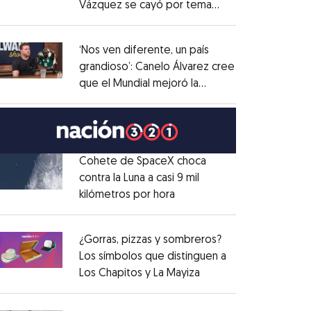
Vázquez se cayó por tema
Opens in new window
administrativo
Opens in new window
‘Nos ven diferente, un país
grandioso’: Canelo Álvarez cree
que el Mundial mejoró la
Opens in new window
imagen de México
Opens in new window
Cohete de SpaceX choca
contra la Luna a casi 9 mil
kilómetros por hora
Opens in new window
Opens in new window
¿Gorras, pizzas y sombreros?
Los símbolos que distinguen a
Los Chapitos y La Mayiza
Opens in new window
Opens in new window