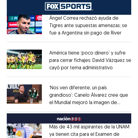
Ángel Correa rechazó ayuda de
Tigres ante supuestas amenazas; se
fue a Argentina sin pago de River
Opens 
Opens in new window
América tiene ‘poco dinero’ y sufre
para cerrar fichajes: David Vázquez se
cayó por tema administrativo
Opens in 
Opens in new window
‘Nos ven diferente, un país
grandioso’: Canelo Álvarez cree que
el Mundial mejoró la imagen de
Opens in new window
México
Opens in new window
Más de 43 mil aspirantes de la UNAM
ya tienen cita para el Examen de