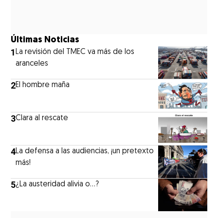
Últimas Noticias
1
La revisión del TMEC va más de los
aranceles
2
El hombre maña
3
Clara al rescate
4
La defensa a las audiencias, ¡un pretexto
más!
5
¿La austeridad alivia o…?