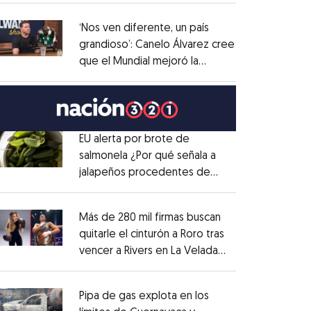
administrativo
Opens in new window
‘Nos ven diferente, un país
grandioso’: Canelo Álvarez cree
que el Mundial mejoró la
Opens in new window
imagen de México
Opens in new window
EU alerta por brote de
salmonela ¿Por qué señala a
jalapeños procedentes de
Opens in new window
México?
Opens in new window
Más de 280 mil firmas buscan
quitarle el cinturón a Roro tras
vencer a Rivers en La Velada
Opens in new window
del Año
Opens in new window
Pipa de gas explota en los