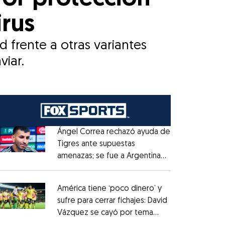
irus
 frente a otras variantes
viar.
Ángel Correa rechazó ayuda de
Tigres ante supuestas
amenazas; se fue a Argentina
Opens in new window
sin pago de River
Opens in new window
América tiene ‘poco dinero’ y
sufre para cerrar fichajes: David
Vázquez se cayó por tema
Opens in new window