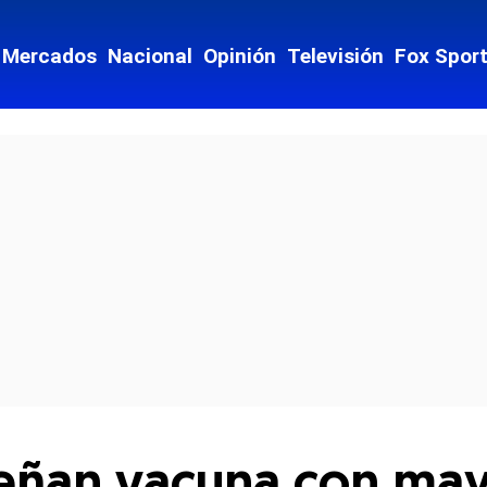
Mercados
Nacional
Opinión
Televisión
Fox Spor
cial-whatsapp
señan vacuna con ma