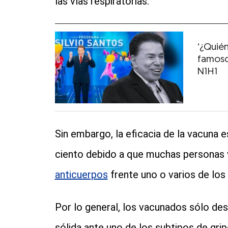
las vías respiratorias.
‘¿Quién
famoso
N1H1
Sin embargo, la eficacia de la vacuna e
ciento debido a que muchas personas v
anticuerpos
frente uno o varios de los
Por lo general, los vacunados sólo des
sólida ante uno de los subtipos de grip