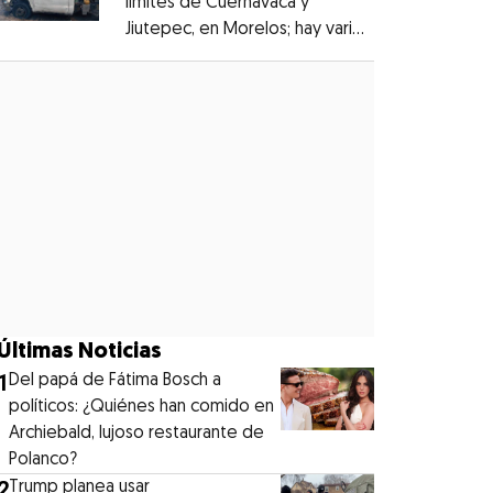
límites de Cuernavaca y
Jiutepec, en Morelos; hay varios
Opens in new window
heridos
Opens in new window
Últimas Noticias
1
⁠Del papá de Fátima Bosch a
políticos: ¿Quiénes han comido en
Archiebald, lujoso restaurante de
Polanco?
2
Trump planea usar