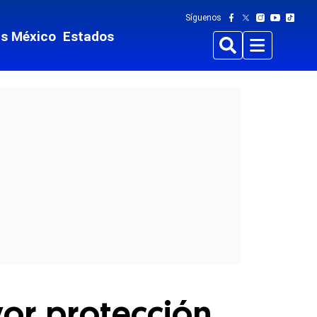
Síguenos
ts México
Estados
Buscar
Menu
yor protección