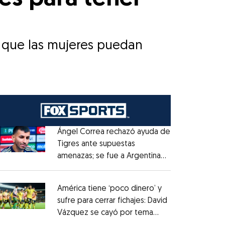
a que las mujeres puedan
Ángel Correa rechazó ayuda de
Tigres ante supuestas
amenazas; se fue a Argentina
Opens in new window
sin pago de River
Opens in new window
América tiene ‘poco dinero’ y
sufre para cerrar fichajes: David
Vázquez se cayó por tema
Opens in new window