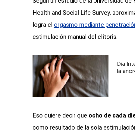
Según un estudio de la Universidad de 
Health and Social Life Survey, aproxi
logra el
orgasmo mediante penetración
estimulación manual del clítoris.
Día In
la ano
Eso quiere decir que
ocho de cada di
como resultado de la sola estimulación