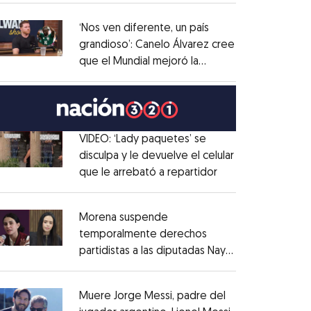
administrativo
Opens in new window
‘Nos ven diferente, un país
grandioso’: Canelo Álvarez cree
que el Mundial mejoró la
Opens in new window
imagen de México
Opens in new window
VIDEO: ‘Lady paquetes’ se
disculpa y le devuelve el celular
que le arrebató a repartidor
Opens in new win
Opens in new window
Morena suspende
temporalmente derechos
partidistas a las diputadas Nay
Opens in new window
Salvatori y Grace Palomares
Opens in new win
Muere Jorge Messi, padre del