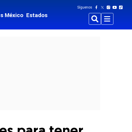
Síguenos
ts México
Estados
Buscar
Menu
tes para tener