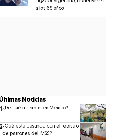
jugador argentino, Lionel Messi,
a los 68 años
Opens in new window
Opens in new window
Últimas Noticias
1
¿De qué morimos en México?
2
¿Qué está pasando con el registro
de patrones del IMSS?