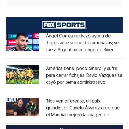
Ángel Correa rechazó ayuda de
Tigres ante supuestas amenazas; se
fue a Argentina sin pago de River
Opens 
Opens in new window
América tiene ‘poco dinero’ y sufre
para cerrar fichajes: David Vázquez se
cayó por tema administrativo
Opens in 
Opens in new window
‘Nos ven diferente, un país
grandioso’: Canelo Álvarez cree que
el Mundial mejoró la imagen de
Opens in new window
México
Opens in new window