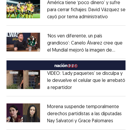
América tiene ‘poco dinero’ y sufre
para cerrar fichajes: David Vázquez se
cayó por tema administrativo
Opens in 
Opens in new window
‘Nos ven diferente, un país
grandioso’: Canelo Álvarez cree que
el Mundial mejoró la imagen de
Opens in new window
México
Opens in new window
VIDEO: ‘Lady paquetes’ se disculpa y
le devuelve el celular que le arrebató
a repartidor
Opens in new window
Opens in new window
Morena suspende temporalmente
derechos partidistas a las diputadas
Nay Salvatori y Grace Palomares
Opens i
Opens in new window