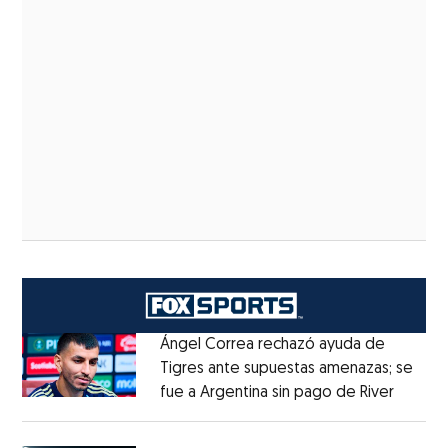
Ángel Correa rechazó ayuda de
Tigres ante supuestas amenazas; se
fue a Argentina sin pago de River
Opens 
Opens in new window