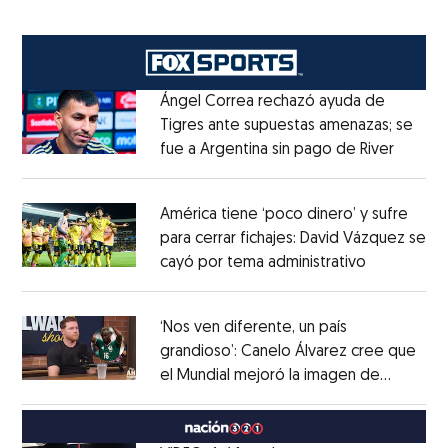
Ángel Correa rechazó ayuda de
Tigres ante supuestas amenazas; se
fue a Argentina sin pago de River
Opens 
Opens in new window
América tiene ‘poco dinero’ y sufre
para cerrar fichajes: David Vázquez se
cayó por tema administrativo
Opens in 
Opens in new window
‘Nos ven diferente, un país
grandioso’: Canelo Álvarez cree que
el Mundial mejoró la imagen de
Opens in new window
México
Opens in new window