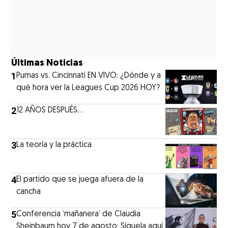
Últimas Noticias
1
Pumas vs. Cincinnati EN VIVO: ¿Dónde y a
qué hora ver la Leagues Cup 2026 HOY?
2
12 AÑOS DESPUÉS...
3
La teoría y la práctica
4
El partido que se juega afuera de la
cancha
5
Conferencia ‘mañanera’ de Claudia
Sheinbaum hoy 7 de agosto: Síguela aquí