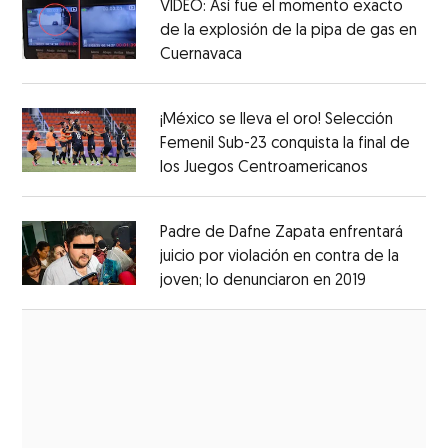
VIDEO: Así fue el momento exacto
de la explosión de la pipa de gas en
Cuernavaca
Opens in new window
Opens in new window
¡México se lleva el oro! Selección
Femenil Sub-23 conquista la final de
los Juegos Centroamericanos
Opens in 
Opens in new window
Padre de Dafne Zapata enfrentará
juicio por violación en contra de la
joven; lo denunciaron en 2019
Opens in 
Opens in new window