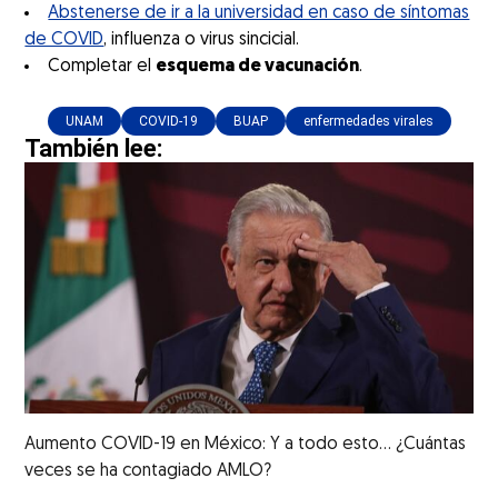
Abstenerse de ir a la universidad en caso de síntomas
de COVID
, influenza o virus sincicial.
Completar el
esquema de vacunación
.
UNAM
COVID-19
BUAP
enfermedades virales
También lee:
Aumento COVID-19 en México: Y a todo esto... ¿Cuántas
veces se ha contagiado AMLO?