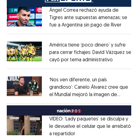
Ángel Correa rechazó ayuda de
Tigres ante supuestas amenazas; se
fue a Argentina sin pago de River
Opens 
Opens in new window
América tiene ‘poco dinero’ y sufre
para cerrar fichajes: David Vázquez se
cayó por tema administrativo
Opens in 
Opens in new window
‘Nos ven diferente, un país
grandioso’: Canelo Álvarez cree que
el Mundial mejoró la imagen de
Opens in new window
México
Opens in new window
VIDEO: ‘Lady paquetes’ se disculpa y
le devuelve el celular que le arrebató
a repartidor
Opens in new window