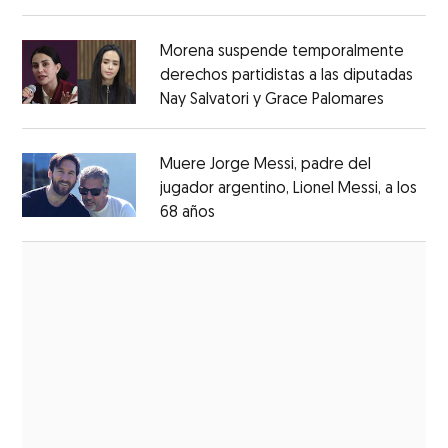
Opens in new window
Morena suspende temporalmente
derechos partidistas a las diputadas
Nay Salvatori y Grace Palomares
Opens i
Opens in new window
Muere Jorge Messi, padre del
jugador argentino, Lionel Messi, a los
68 años
Opens in new window
Opens in new window