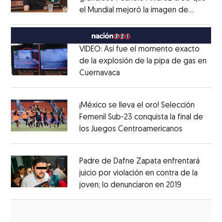
el Mundial mejoró la imagen de
Opens in new window
México
Opens in new window
VIDEO: Así fue el momento exacto
de la explosión de la pipa de gas en
Cuernavaca
Opens in new window
Opens in new window
¡México se lleva el oro! Selección
Femenil Sub-23 conquista la final de
los Juegos Centroamericanos
Opens in 
Opens in new window
Padre de Dafne Zapata enfrentará
juicio por violación en contra de la
joven; lo denunciaron en 2019
Opens in 
Opens in new window