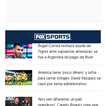
Ángel Correa rechazó ayuda de
Tigres ante supuestas amenazas; se
fue a Argentina sin pago de River
Opens 
Opens in new window
América tiene ‘poco dinero’ y sufre
para cerrar fichajes: David Vázquez se
cayó por tema administrativo
Opens in 
Opens in new window
‘Nos ven diferente, un país
grandioso’: Canelo Álvarez cree que