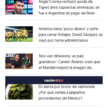
Ángel Correa rechazó ayuda de
Tigres ante supuestas amenazas; se
fue a Argentina sin pago de River
Opens 
Opens in new window
América tiene ‘poco dinero’ y sufre
para cerrar fichajes: David Vázquez se
cayó por tema administrativo
Opens in 
Opens in new window
‘Nos ven diferente, un país
grandioso’: Canelo Álvarez cree que
el Mundial mejoró la imagen de
Opens in new window
México
Opens in new window
EU alerta por brote de salmonela
¿Por qué señala a jalapeños
procedentes de México?
Opens in new
Opens in new window