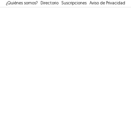
¿Quiénes somos?
Directorio
Suscripciones
Opens in new window
Aviso de Privacidad