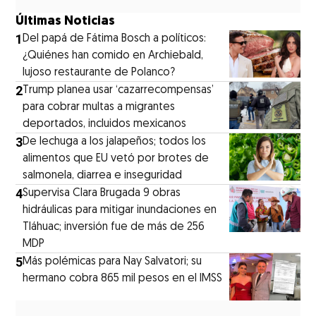
Últimas Noticias
1
⁠Del papá de Fátima Bosch a políticos:
¿Quiénes han comido en Archiebald,
lujoso restaurante de Polanco?
2
Trump planea usar ‘cazarrecompensas’
para cobrar multas a migrantes
deportados, incluidos mexicanos
3
De lechuga a los jalapeños; todos los
alimentos que EU vetó por brotes de
salmonela, diarrea e inseguridad
4
Supervisa Clara Brugada 9 obras
hidráulicas para mitigar inundaciones en
Tláhuac; inversión fue de más de 256
MDP
5
Más polémicas para Nay Salvatori; su
hermano cobra 865 mil pesos en el IMSS