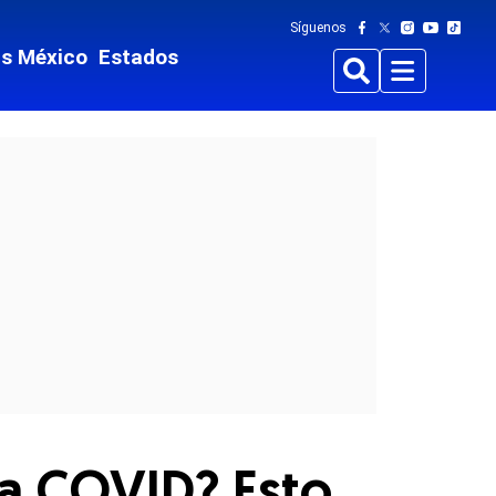
Síguenos
ts México
Estados
Buscar
Menu
 a COVID? Esto