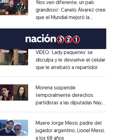
‘Nos ven diferente, un país
grandioso’: Canelo Álvarez cree
que el Mundial mejoró la
Opens in new window
imagen de México
Opens in new window
VIDEO: ‘Lady paquetes’ se
disculpa y le devuelve el celular
que le arrebató a repartidor
Opens in new win
Opens in new window
Morena suspende
temporalmente derechos
partidistas a las diputadas Nay
Opens in new window
Salvatori y Grace Palomares
Opens in new win
Muere Jorge Messi, padre del
jugador argentino, Lionel Messi,
a los 68 años
Opens in new window