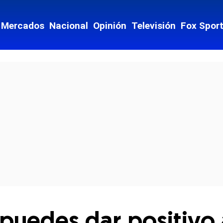
Mercados
Nacional
Opinión
Televisión
Fox Spor
cial-whatsapp
puedes dar positivo