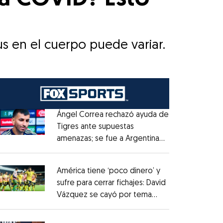
s en el cuerpo puede variar.
Ángel Correa rechazó ayuda de
Tigres ante supuestas
amenazas; se fue a Argentina
Opens in new window
sin pago de River
Opens in new window
América tiene ‘poco dinero’ y
sufre para cerrar fichajes: David
Vázquez se cayó por tema
Opens in new window
administrativo
Opens in new window