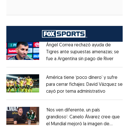
Ángel Correa rechazó ayuda de
Tigres ante supuestas amenazas; se
fue a Argentina sin pago de River
Opens 
Opens in new window
América tiene ‘poco dinero’ y sufre
para cerrar fichajes: David Vázquez se
cayó por tema administrativo
Opens in 
Opens in new window
‘Nos ven diferente, un país
grandioso’: Canelo Álvarez cree que
el Mundial mejoró la imagen de
Opens in new window