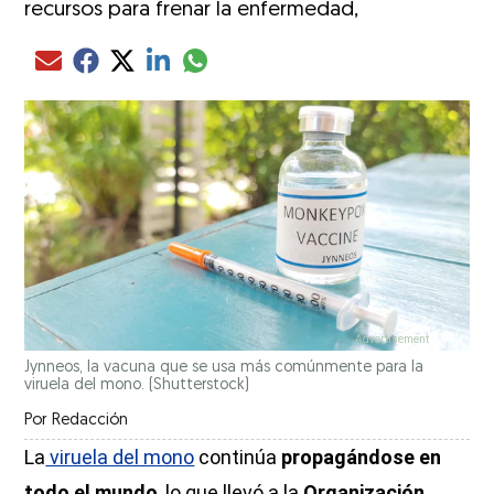
recursos para frenar la enfermedad,
Compartir el artículo actual mediante glo
Compartir el artículo actual mediante Email
Compartir el artículo actual mediante Facebook
Compartir el artículo actual mediante Twitter
Compartir el artículo actual mediante LinkedIn
Jynneos, la vacuna que se usa más comúnmente para la
viruela del mono. (Shutterstock)
Por
Redacción
La
viruela del mono
continúa
propagándose en
todo el mundo
, lo que llevó a la
Organización