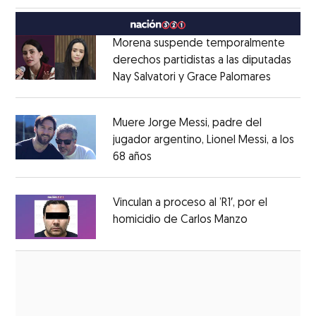
México
Opens in new window
Morena suspende temporalmente
derechos partidistas a las diputadas
Nay Salvatori y Grace Palomares
Opens i
Opens in new window
Muere Jorge Messi, padre del
jugador argentino, Lionel Messi, a los
68 años
Opens in new window
Opens in new window
Vinculan a proceso al ’R1′, por el
homicidio de Carlos Manzo
Opens in ne
Opens in new window