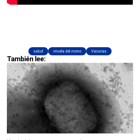
salud
viruela del mono
Vacunas
También lee: