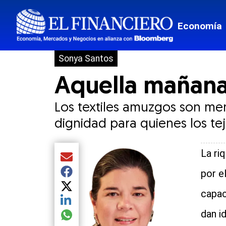
Economía
Sonya Santos
Aquella mañana
Los textiles amuzgos son mem
dignidad para quienes los tej
La ri
Compartir el artículo actual mediante Email
por e
Compartir el artículo actual mediante Facebook
Compartir el artículo actual mediante Twitter
capac
Compartir el artículo actual mediante LinkedIn
dan i
Compartir el artículo actual mediante global.so