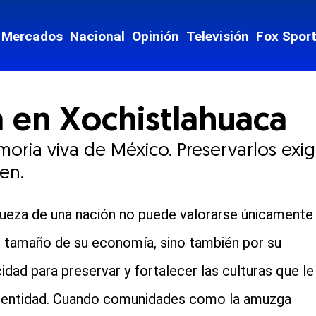
Mercados
Nacional
Opinión
Televisión
Fox Spor
 en Xochistlahuaca
oria viva de México. Preservarlos exi
en.
queza de una nación no puede valorarse únicamente
l tamaño de su economía, sino también por su
idad para preservar y fortalecer las culturas que le
dentidad. Cuando comunidades como la amuzga
cial-whatsapp