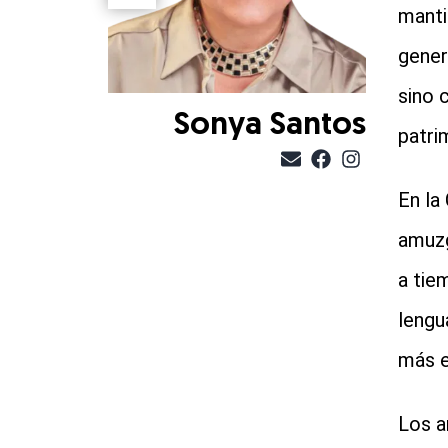
manti
gener
sino 
Sonya Santos
patri
En la
amuzg
a tie
lengu
más e
Los a