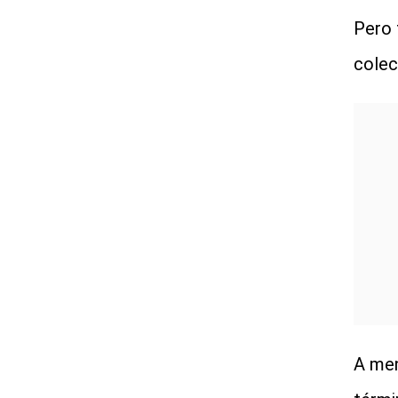
Pero 
colec
A men