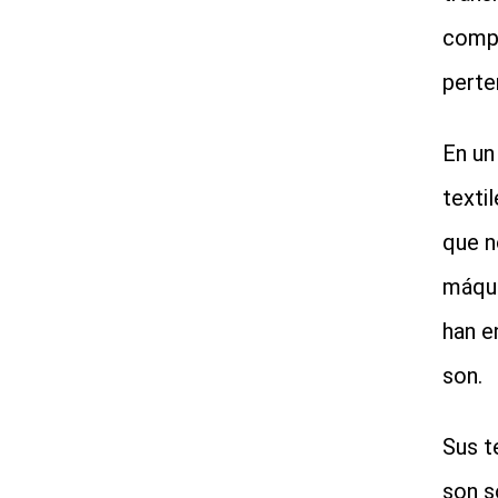
compa
perte
En un
texti
que n
máqui
han e
son.
Sus t
son s