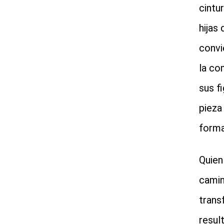
cintu
hijas
convi
la co
sus f
pieza
forma
Quien
camin
trans
resul