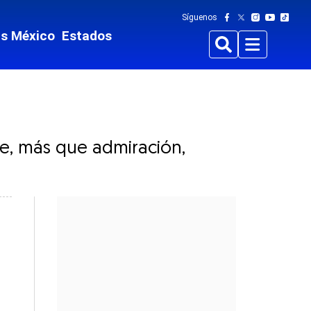
Síguenos
ts México
Estados
Buscar
Menu
ge, más que admiración,