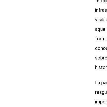
térmi
infra
visib
aquel
forma
conoc
sobre
histor
La pa
resgu
impor