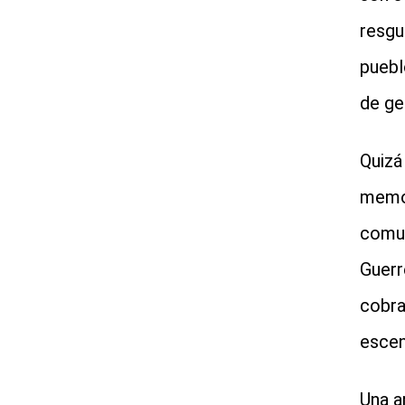
resgu
puebl
de ge
Quizá
memor
comun
Guerr
cobra
escen
Una a