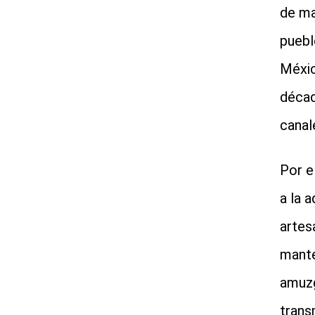
de ma
puebl
Méxic
décad
canal
Por e
a la 
artes
mante
amuzga
trans