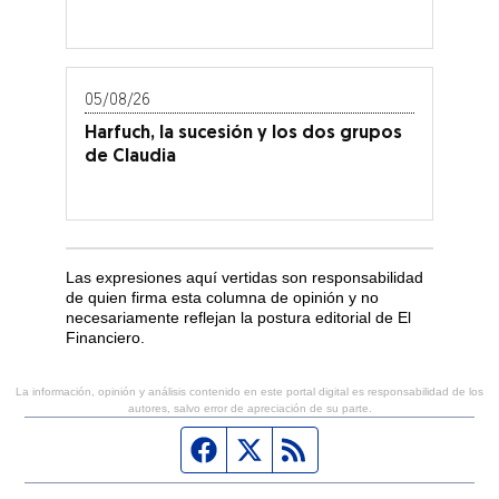
05/08/26
Harfuch, la sucesión y los dos grupos
de Claudia
Las expresiones aquí vertidas son responsabilidad
de quien firma esta columna de opinión y no
necesariamente reflejan la postura editorial de El
Financiero.
La información, opinión y análisis contenido en este portal digital es responsabilidad de los
autores, salvo error de apreciación de su parte.
Página de Facebook
Fuente Twitter
Fuente RSS