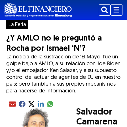
Buscar
Menu
La Feria
¿Y AMLO no le preguntó a
Rocha por Ismael ‘N’?
La noticia de la sustracción de ‘El Mayo’ fue un
golpe bajo a AMLO, a su relación con Joe Biden
y/o el embajador Ken Salazar, y a su supuesto
control del actuar de agentes de EU en nuestro
país; pero también a sus propios mecanismos
para hacerse de información.
Compartir el artículo actual mediante glo
Compartir el artículo actual mediante Email
Compartir el artículo actual mediante Facebook
Compartir el artículo actual mediante Twitter
Compartir el artículo actual mediante LinkedIn
Salvador
Camarena