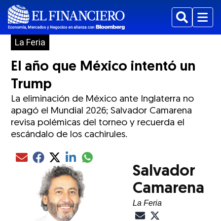
Buscar
Menu
La Feria
El año que México intentó un
Trump
La eliminación de México ante Inglaterra no
apagó el Mundial 2026; Salvador Camarena
revisa polémicas del torneo y recuerda el
escándalo de los cachirules.
ew window
Compartir el artículo actual mediante glo
Compartir el artículo actual mediante Email
Compartir el artículo actual mediante Facebook
Compartir el artículo actual mediante Twitter
Compartir el artículo actual mediante LinkedIn
Salvador
Camarena
La Feria