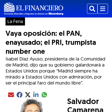
Buscar
Menu
La Feria
Vaya oposición: el PAN,
enayusado; el PRI, trumpista
number one
Isabel Díaz Ayuso, presidenta de la Comunidad
de Madrid, dijo que su gobierno galardonará a
Estados Unidos porque “Madrid siempre ha
mirado a Estados Unidos con admiración, por
ser el principal faro del mundo libre”.
Compartir el artículo actual mediante glo
Compartir el artículo actual mediante Email
Compartir el artículo actual mediante Facebook
Compartir el artículo actual mediante Twitter
Compartir el artículo actual mediante LinkedIn
Salvador
Camarena